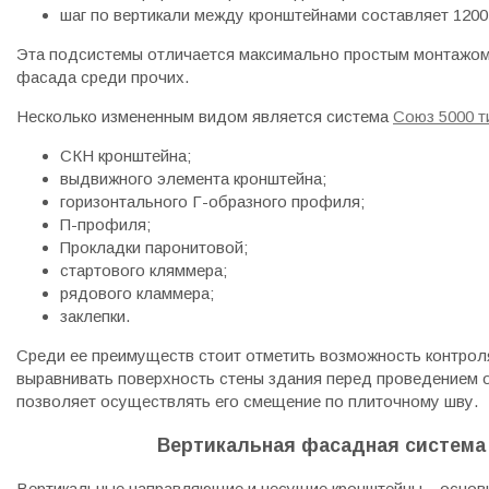
шаг по вертикали между кронштейнами составляет 1200
Эта подсистемы отличается максимально простым монтажом.
фасада среди прочих.
Несколько измененным видом является система
Союз 5000 т
СКН кронштейна;
выдвижного элемента кронштейна;
горизонтального Г-образного профиля;
П-профиля;
Прокладки паронитовой;
стартового кляммера;
рядового кламмера;
заклепки.
Среди ее преимуществ стоит отметить возможность контрол
выравнивать поверхность стены здания перед проведением 
позволяет осуществлять его смещение по плиточному шву.
Вертикальная фасадная система
Вертикальные направляющие и несущие кронштейны – осно