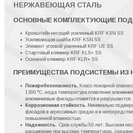
НЕРЖАВЕЮЩАЯ СТАЛЬ
ОСНОВНЫЕ КОМПЛЕКТУЮЩИЕ ПОД
Кронштейн несущий усиленный KRF KSN SS
Усиливающая шайба KRF KSN SS
Элемент угловой усиленный KRF UE SS
Стартовый кляммер KRF KLS+ SS
Основной кляммер KRF KLR+ SS
ПРЕИМУЩЕСТВА ПОДСИСТЕМЫ ИЗ 
Пожаробезопасность.
Класс пожарной опаснос
1300 °С, когда температура плавления алюминия
алюминиевые фасады плавятся и разрушаются, 
Коррозионная стойкость.
Минимально подверж
фасадов в агрессивных средах и в непосредстве
повышенной влажностью.
Надежность.
Срок службы 50 лет. Высокая нес
расширение при высоких температурах, соедин